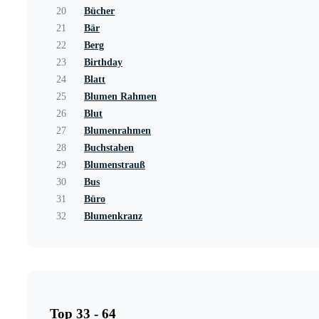
20
Bücher
21
Bär
22
Berg
23
Birthday
24
Blatt
25
Blumen Rahmen
26
Blut
27
Blumenrahmen
28
Buchstaben
29
Blumenstrauß
30
Bus
31
Büro
32
Blumenkranz
Top 33 - 64