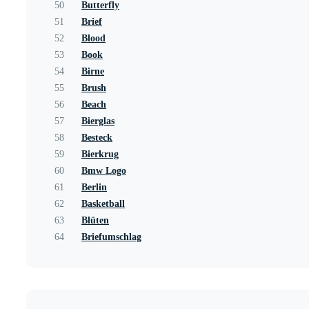
50
Butterfly
51
Brief
52
Blood
53
Book
54
Birne
55
Brush
56
Beach
57
Bierglas
58
Besteck
59
Bierkrug
60
Bmw Logo
61
Berlin
62
Basketball
63
Blüten
64
Briefumschlag