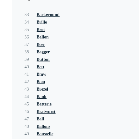
33
Background
34
Brille
35
Brot
36
Ballon
37
Beer
38
Bagger
39
Button
40
Bett
41
Bmw
42
Boot
43
Brezel
44
Bank
45
Batterie
46
Bratwurst
47
Ball
48
Ballons
49
Baustelle