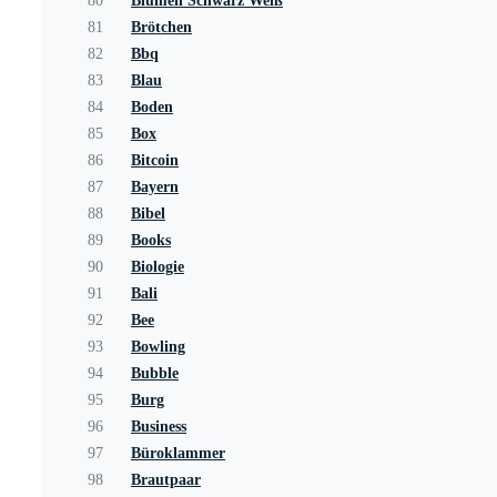
80
Blumen Schwarz Weiß
81
Brötchen
82
Bbq
83
Blau
84
Boden
85
Box
86
Bitcoin
87
Bayern
88
Bibel
89
Books
90
Biologie
91
Bali
92
Bee
93
Bowling
94
Bubble
95
Burg
96
Business
97
Büroklammer
98
Brautpaar