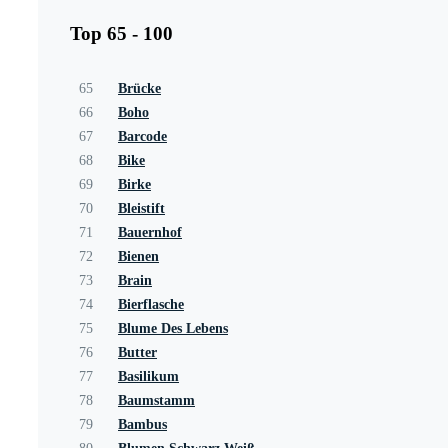
Top 65 - 100
65
Brücke
66
Boho
67
Barcode
68
Bike
69
Birke
70
Bleistift
71
Bauernhof
72
Bienen
73
Brain
74
Bierflasche
75
Blume Des Lebens
76
Butter
77
Basilikum
78
Baumstamm
79
Bambus