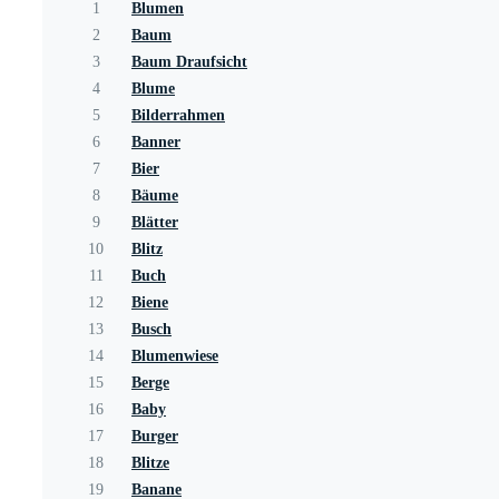
1
Blumen
2
Baum
3
Baum Draufsicht
4
Blume
5
Bilderrahmen
6
Banner
7
Bier
8
Bäume
9
Blätter
10
Blitz
11
Buch
12
Biene
13
Busch
14
Blumenwiese
15
Berge
16
Baby
17
Burger
18
Blitze
19
Banane