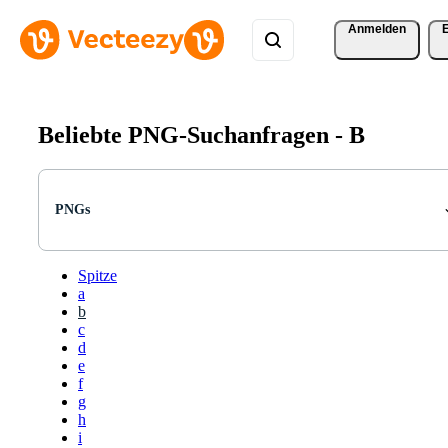
Anmelden
Beliebte PNG-Suchanfragen -
B
PNGs
Spitze
a
b
c
d
e
f
g
h
i