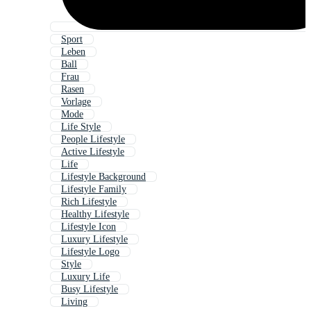
Sport
Leben
Ball
Frau
Rasen
Vorlage
Mode
Life Style
People Lifestyle
Active Lifestyle
Life
Lifestyle Background
Lifestyle Family
Rich Lifestyle
Healthy Lifestyle
Lifestyle Icon
Luxury Lifestyle
Lifestyle Logo
Style
Luxury Life
Busy Lifestyle
Living