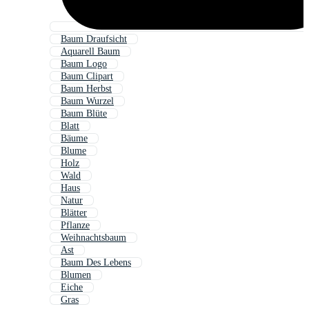
Baum Draufsicht
Aquarell Baum
Baum Logo
Baum Clipart
Baum Herbst
Baum Wurzel
Baum Blüte
Blatt
Bäume
Blume
Holz
Wald
Haus
Natur
Blätter
Pflanze
Weihnachtsbaum
Ast
Baum Des Lebens
Blumen
Eiche
Gras