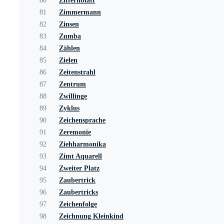
80
Ziffernblatt
81
Zimmermann
82
Zinsen
83
Zumba
84
Zählen
85
Zielen
86
Zeitenstrahl
87
Zentrum
88
Zwillinge
89
Zyklus
90
Zeichensprache
91
Zeremonie
92
Ziehharmonika
93
Zimt Aquarell
94
Zweiter Platz
95
Zaubertrick
96
Zaubertricks
97
Zeichenfolge
98
Zeichnung Kleinkind