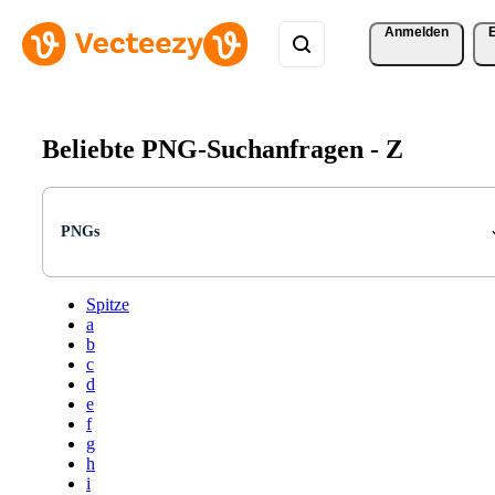
Anmelden
Beliebte PNG-Suchanfragen -
Z
PNGs
Spitze
a
b
c
d
e
f
g
h
i