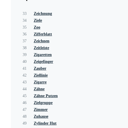
33
Zeichnung
34
Ziele
35
Zoo
36
Zifferblatt
37
Zeichnen
38
Zeitleiste
39
Zigaretten
40
Zeigefinger
41
Zauber
42
Ziellinie
43
Zigarre
44
Zähne
45
Zähne Putzen
46
Zielgruppe
47
Zimmer
48
Zuhause
49
Zylinder Hut