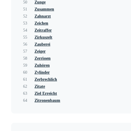
50
Zunge
51
Zusammen
52
Zahnarzt
53
Zeichen
54
Zeitraffer
55
Zirkuszelt
56
Zauberei
57
Zeiger
58
Zerrissen
59
Zuhören
60
Zylinder
61
Zerbrechlich
62
Zitate
63
Ziel Erreicht
64
Zitronenbaum