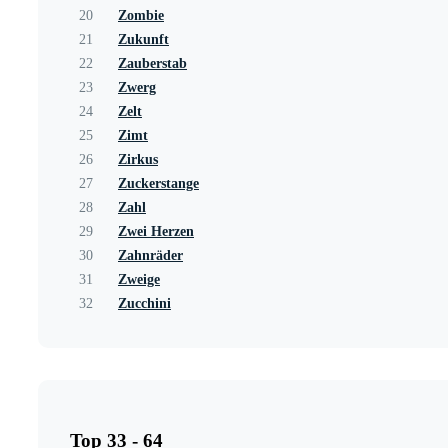
20
Zombie
21
Zukunft
22
Zauberstab
23
Zwerg
24
Zelt
25
Zimt
26
Zirkus
27
Zuckerstange
28
Zahl
29
Zwei Herzen
30
Zahnräder
31
Zweige
32
Zucchini
Top 33 - 64