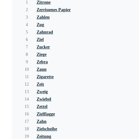
1
Zitrone
2
Zerrissenes Papier
3
Zahlen
4
Zug
5
Zahnrad
6
Ziel
7
Zucker
8
Ziege
9
Zebra
10
Zaun
11
Zigarette
12
Zeit
13
Zweig
14
Zwiebel
15
Zettel
16
Zielflagge
17
Zahn
18
Zielscheibe
19
Zeitung