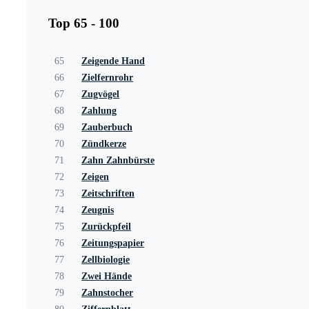
Top 65 - 100
65
Zeigende Hand
66
Zielfernrohr
67
Zugvögel
68
Zahlung
69
Zauberbuch
70
Zündkerze
71
Zahn Zahnbürste
72
Zeigen
73
Zeitschriften
74
Zeugnis
75
Zurückpfeil
76
Zeitungspapier
77
Zellbiologie
78
Zwei Hände
79
Zahnstocher