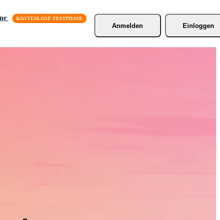
äne
Anmelden
Einloggen
ock-Videos und
r
neller fertig stellen