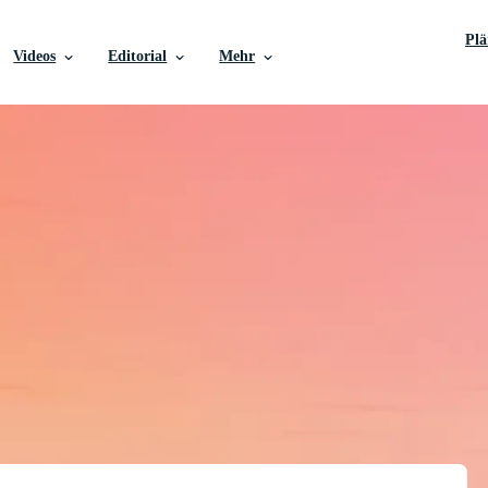
Pl
Videos
Editorial
Mehr
toren, Stock-Fotos, St
mehr kostenlos herunte
in professioneller Qualität, damit Sie Ihre Projekte sch
können.