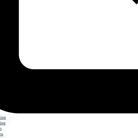
ting
ing
n
ns