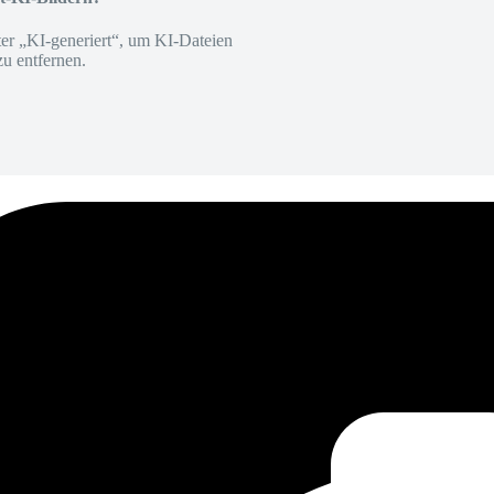
er „KI-generiert“, um KI-Dateien
zu entfernen.