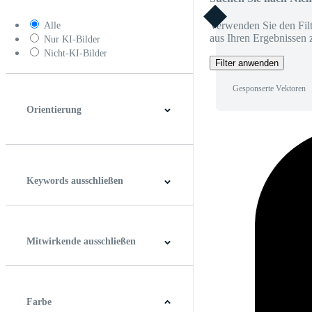
Verwenden Sie den Filt
Alle
aus Ihren Ergebnissen 
Nur KI-Bilder
Nicht-KI-Bilder
Filter anwenden
Gesponserte Vektoren
Orientierung
Horizontal
Vertikal
Quadrat
Panoramablick
Keywords ausschließen
Mitwirkende ausschließen
Farbe