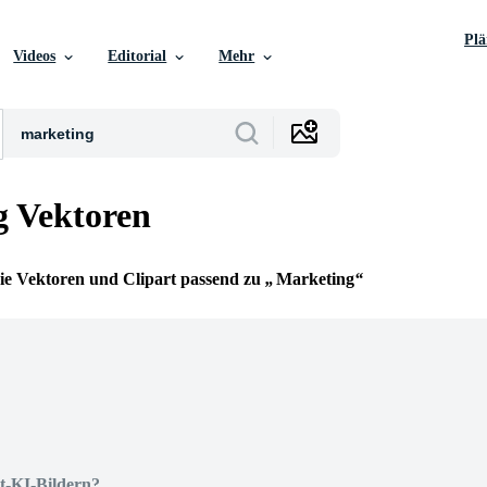
Pl
Videos
Editorial
Mehr
g Vektoren
reie Vektoren und Clipart passend zu
Marketing
t-KI-Bildern?