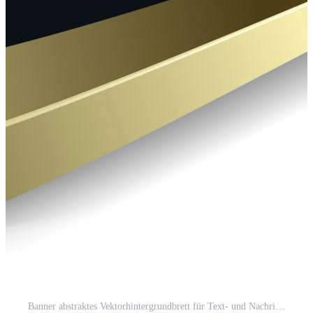
Banner abstraktes Vektorhintergrundbrett für Text- und Nachrichtendesign modern Pro Vektor