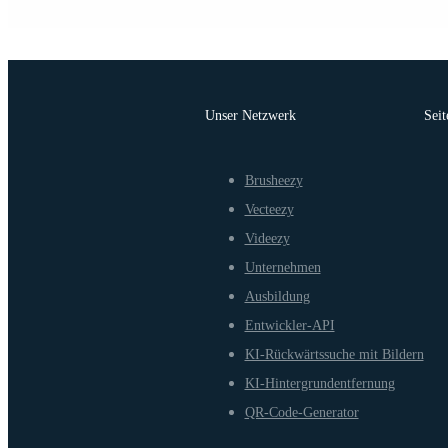
Unser Netzwerk
Seit
Brusheezy
Vecteezy
Videezy
Unternehmen
Ausbildung
Entwickler-API
KI-Rückwärtssuche mit Bildern
KI-Hintergrundentfernung
QR-Code-Generator