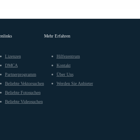
enlinks
Mehr Erfahren
Lizenzen
Hilfezentrum
DMCA
Kontakt
Partnerprogramm
Über Uns
Beliebte Vektorsuchen
Werden Sie Anbieter
Beliebte Fotosuchen
Beliebte Videosuchen