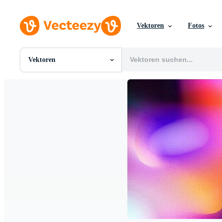
Vektoren
Fotos
Vektoren
Alle Bilder
Fotos
PNGs
PSDs
SVGs
Vorlagen
Vektoren
Videos
Motion Graphics
Redaktionelle Bilder
Redaktionelle Ereignisse