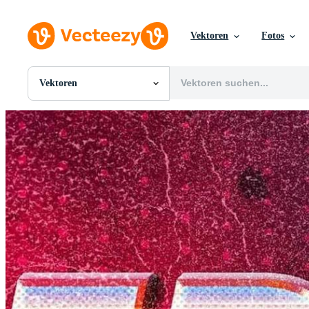
Vektoren
Fotos
Vektoren
Alle Bilder
Fotos
PNGs
PSDs
SVGs
Vorlagen
Vektoren
Videos
Motion Graphics
Redaktionelle Bilder
Redaktionelle Ereignisse