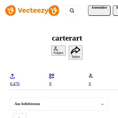
Anmelden
carterart
Folgen
Teilen
6.476
0
0
Am beliebtesten