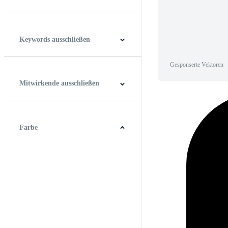
Horizontal
Vertikal
Quadrat
Panoramablick
Keywords ausschließen
Gesponserte Vektoren
Mitwirkende ausschließen
Farbe