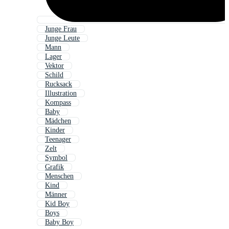
Junge Frau
Junge Leute
Mann
Lager
Vektor
Schild
Rucksack
Illustration
Kompass
Baby
Mädchen
Kinder
Teenager
Zelt
Symbol
Grafik
Menschen
Kind
Männer
Kid Boy
Boys
Baby Boy