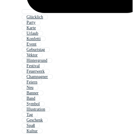
Glücklich
Party
Karte
Urlaub
Konfetti
Event
Geburtstag
Vektor
Hintergrund
Festival
Feuerwerk
Champagner
Feiern
Neu
Banner
Band
Symbol
Illustration
Tag
Geschenk
Spaß
Kultur