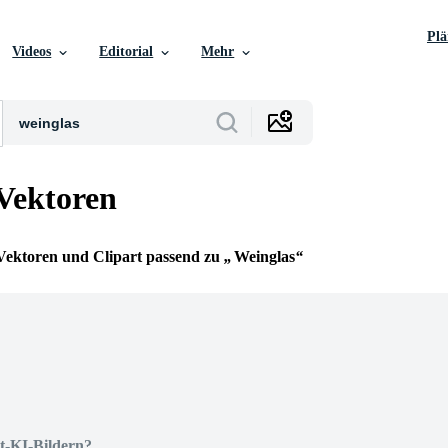
Pl
Videos
Editorial
Mehr
Vektoren
e Vektoren und Clipart passend zu
Weinglas
t-KI-Bildern?