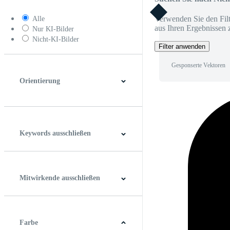
Verwenden Sie den Filt
Alle
aus Ihren Ergebnissen 
Nur KI-Bilder
Nicht-KI-Bilder
Filter anwenden
Gesponserte Vektoren
Orientierung
Horizontal
Vertikal
Quadrat
Panoramablick
Keywords ausschließen
Mitwirkende ausschließen
Farbe