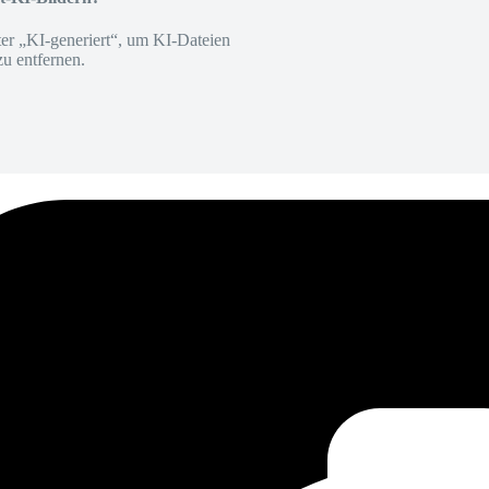
er „KI-generiert“, um KI-Dateien
zu entfernen.