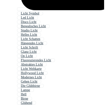
Licht Symbol
Led Licht
Disco Licht
Bengalisches Licht
Studio Licht
Helles Licht
Licht Schatten
Hängendes Licht
Licht Schrift
Glanz Licht
Op Licht
Fluoreszierendes Licht
Abstraktes Licht
Licht Weltkarte
Hollywood Licht
Modernes Licht
Gehen Licht
Die Glühbirne
Lampe
Hell
Birne
Glühend