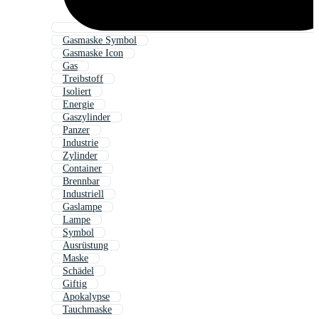
Gasmaske Symbol
Gasmaske Icon
Gas
Treibstoff
Isoliert
Energie
Gaszylinder
Panzer
Industrie
Zylinder
Container
Brennbar
Industriell
Gaslampe
Lampe
Symbol
Ausrüstung
Maske
Schädel
Giftig
Apokalypse
Tauchmaske