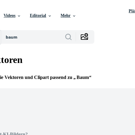
Pl
Videos
Editorial
Mehr
toren
reie Vektoren und Clipart passend zu
Baum
t-KI-Bildern?