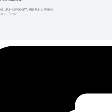
er „KI-generiert“, um KI-Dateien
zu entfernen.