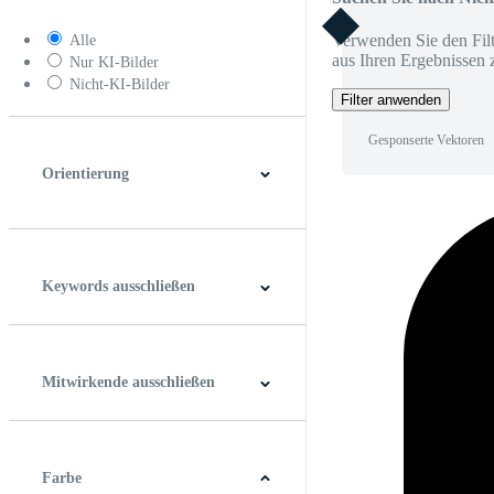
Verwenden Sie den Filt
Alle
aus Ihren Ergebnissen 
Nur KI-Bilder
Nicht-KI-Bilder
Filter anwenden
Gesponserte Vektoren
Orientierung
Horizontal
Vertikal
Quadrat
Panoramablick
Keywords ausschließen
Mitwirkende ausschließen
Farbe