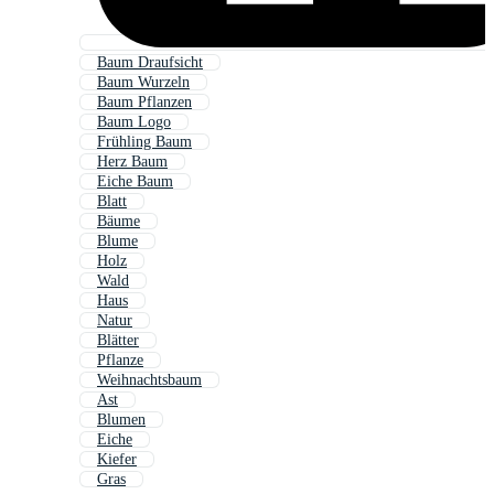
Baum Draufsicht
Baum Wurzeln
Baum Pflanzen
Baum Logo
Frühling Baum
Herz Baum
Eiche Baum
Blatt
Bäume
Blume
Holz
Wald
Haus
Natur
Blätter
Pflanze
Weihnachtsbaum
Ast
Blumen
Eiche
Kiefer
Gras