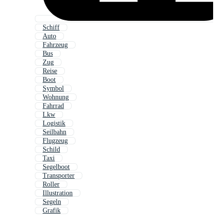
Schiff
Auto
Fahrzeug
Bus
Zug
Reise
Boot
Symbol
Wohnung
Fahrrad
Lkw
Logistik
Seilbahn
Flugzeug
Schild
Taxi
Segelboot
Transporter
Roller
Illustration
Segeln
Grafik