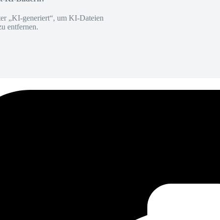
er „KI-generiert“, um KI-Dateien
zu entfernen.