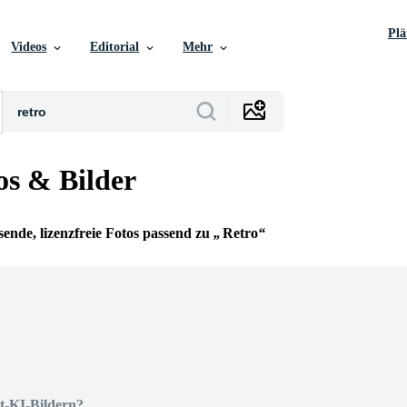
Pl
Videos
Editorial
Mehr
os & Bilder
ende, lizenzfreie Fotos passend zu
Retro
t-KI-Bildern?