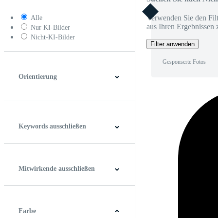
Verwenden Sie den Filt
Alle
aus Ihren Ergebnissen 
Nur KI-Bilder
Nicht-KI-Bilder
Filter anwenden
Gesponserte Fotos
Orientierung
Horizontal
Vertikal
Quadrat
Panoramablick
Keywords ausschließen
Mitwirkende ausschließen
Farbe