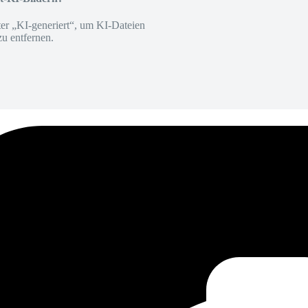
er „KI-generiert“, um KI-Dateien
zu entfernen.