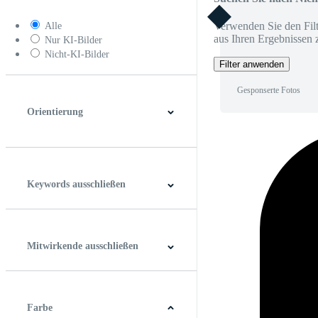
Verwenden Sie den Filt
Alle
aus Ihren Ergebnissen 
Nur KI-Bilder
Nicht-KI-Bilder
Filter anwenden
Gesponserte Fotos
Orientierung
Horizontal
Vertikal
Quadrat
Panoramablick
Keywords ausschließen
Mitwirkende ausschließen
Farbe