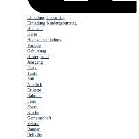
Einladung Geburtstag
Einladung Kindergeburtstag
Hochzeit
Karte
Hochzeitseinladung
Vorlage
Geburtstag
Hintergrund
Jahrgang
Party
Taufe
Süß
Niedlich
Etikette
Rahmen
Feier
Event
Kirche
Gemeinschaft
Vektor
Banner
Religiös