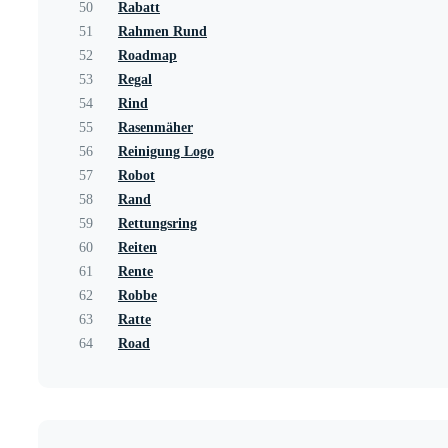
50
Rabatt
51
Rahmen Rund
52
Roadmap
53
Regal
54
Rind
55
Rasenmäher
56
Reinigung Logo
57
Robot
58
Rand
59
Rettungsring
60
Reiten
61
Rente
62
Robbe
63
Ratte
64
Road