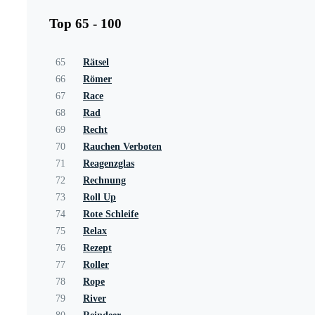
Top 65 - 100
65
Rätsel
66
Römer
67
Race
68
Rad
69
Recht
70
Rauchen Verboten
71
Reagenzglas
72
Rechnung
73
Roll Up
74
Rote Schleife
75
Relax
76
Rezept
77
Roller
78
Rope
79
River