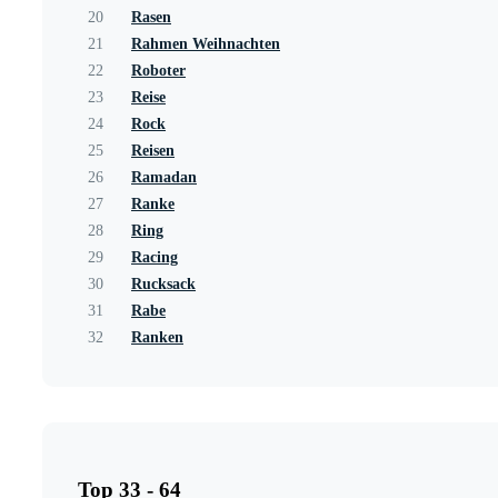
20
Rasen
21
Rahmen Weihnachten
22
Roboter
23
Reise
24
Rock
25
Reisen
26
Ramadan
27
Ranke
28
Ring
29
Racing
30
Rucksack
31
Rabe
32
Ranken
Top 33 - 64