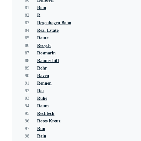
80
Reindeer
81
Rom
82
R
83
Regenbogen Boho
84
Real Estate
85
Raute
86
Recycle
87
Rosmarin
88
Raumschiff
89
Rohr
90
Raven
91
Rennen
92
Rot
93
Ruhe
94
Raum
95
Rechteck
96
Rotes Kreuz
97
Run
98
Rain