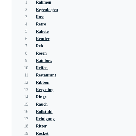
1
Rahmen
2
Regenbogen
3
Rose
4
Retro
5
Rakete
6
Rentier
7
Reh
8
Rosen
9
Rainbow
10
Reifen
11
Restaurant
12
Ribbon
13
Recycling
14
Ringe
15
Rauch
16
Rollstuhl
17
Reinigung
18
Ritter
19
Rocket