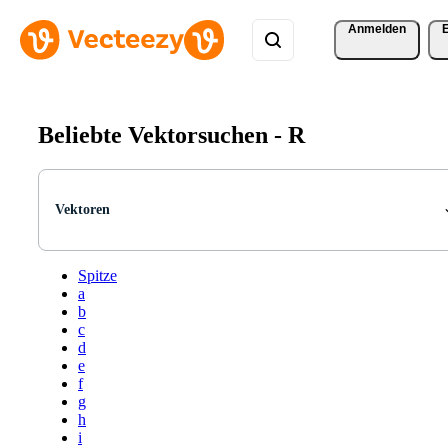
Anmelden
Beliebte Vektorsuchen -
R
Vektoren
Spitze
a
b
c
d
e
f
g
h
i