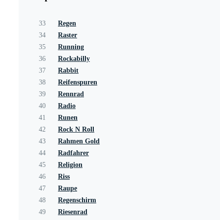
33
Regen
34
Raster
35
Running
36
Rockabilly
37
Rabbit
38
Reifenspuren
39
Rennrad
40
Radio
41
Runen
42
Rock N Roll
43
Rahmen Gold
44
Radfahrer
45
Religion
46
Riss
47
Raupe
48
Regenschirm
49
Riesenrad