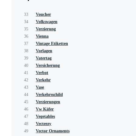
33
Voucher
34
Volkswagen
35
Verzierung
36
Vienna
37
Vintage Etiketten
38
Vorlagen
39
Vatertag
40
Versicherung
41
Verbot
42
Verkehr
43
Vase
44
Verkehrsschild
45
Verzierungen
46
Vw Käfer
47
Vegetables
48
Vecteezy
49
Vector Ornaments