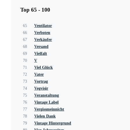
Top 65 - 100
65
Ventilator
66
Verboten
67
Verkäufer
68
Versand
69
Vielfalt
70
V
71
Viel Glück
72
Vater
73
Vortrag
74
Vegvisir
75
Veranstaltung
76
Vintage Label
77
Vergissmeinnicht
78
Vielen Dank
79
Vintage Hintergrund