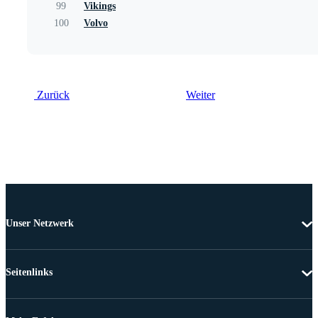
99
Vikings
100
Volvo
Zurück
Weiter
Unser Netzwerk
Seitenlinks