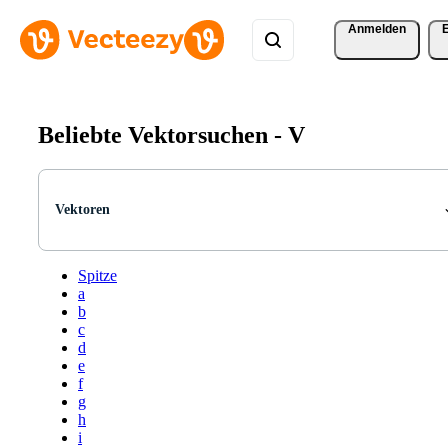
Anmelden
Beliebte Vektorsuchen -
V
Vektoren
Spitze
a
b
c
d
e
f
g
h
i