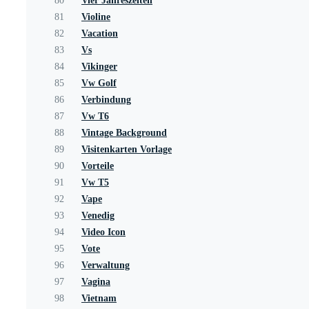
80
Vier Jahreszeiten
81
Violine
82
Vacation
83
Vs
84
Vikinger
85
Vw Golf
86
Verbindung
87
Vw T6
88
Vintage Background
89
Visitenkarten Vorlage
90
Vorteile
91
Vw T5
92
Vape
93
Venedig
94
Video Icon
95
Vote
96
Verwaltung
97
Vagina
98
Vietnam