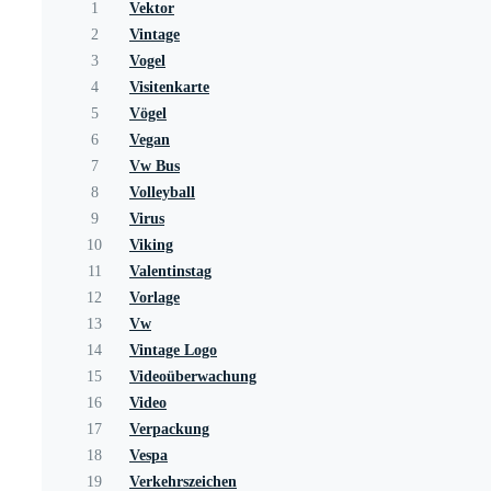
1
Vektor
2
Vintage
3
Vogel
4
Visitenkarte
5
Vögel
6
Vegan
7
Vw Bus
8
Volleyball
9
Virus
10
Viking
11
Valentinstag
12
Vorlage
13
Vw
14
Vintage Logo
15
Videoüberwachung
16
Video
17
Verpackung
18
Vespa
19
Verkehrszeichen