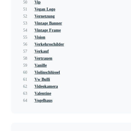
50
Vip
51
Vegan Logo
52
Vernetzung
53
Vintage Banner
54
Vintage Frame
55
Vision
56
Verkehrsschilder
57
Verkauf
58
Vertrauen
59
Vanille
60
Violinschlüssel
61
Vw Bulli
62
Videokamera
63
Valentine
64
Vogelhaus