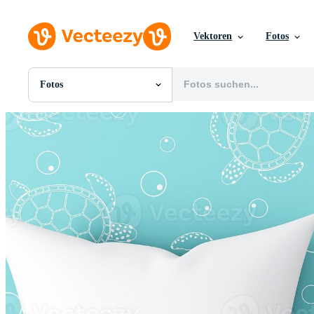
Vektoren
Fotos
Fotos
Alle Bilder
Fotos
PNGs
PSDs
SVGs
Vorlagen
Vektoren
Videos
Motion Graphics
Redaktionelle Bilder
Redaktionelle Ereignisse