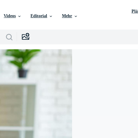
Pl
Videos
Editorial
Mehr