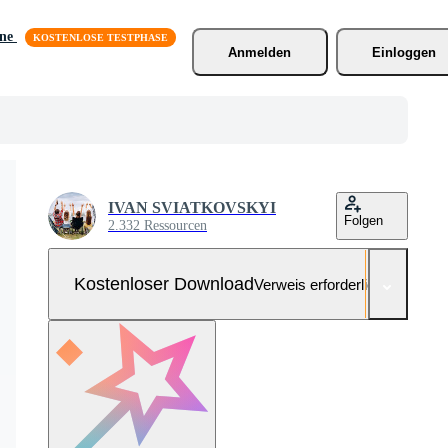
äne
Anmelden
Einloggen
IVAN SVIATKOVSKYI
Folgen
2.332 Ressourcen
Kostenloser Download
Verweis erforderlich