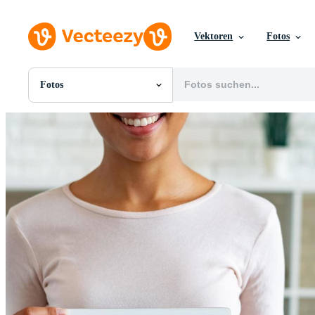
Vektoren
Fotos
Fotos
Alle Bilder
Fotos
PNGs
PSDs
SVGs
Vorlagen
Vektoren
Videos
Motion Graphics
Redaktionelle Bilder
Redaktionelle Ereignisse