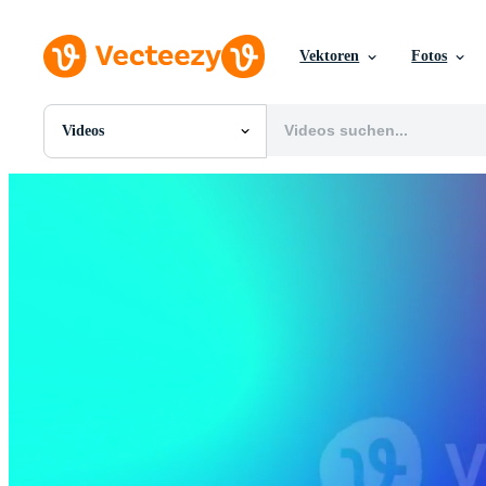
Vektoren
Fotos
Videos
Alle Bilder
Fotos
PNGs
PSDs
SVGs
Vorlagen
Vektoren
Videos
Motion Graphics
Redaktionelle Bilder
Redaktionelle Ereignisse