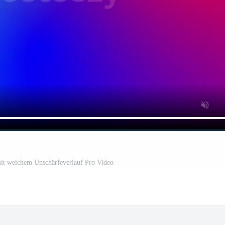
it weichem Unschärfeverlauf Pro Video