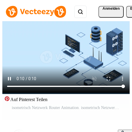
Anmelden
Auf Pinterest Teilen
isometrisch Netzwerk Router Animation. isometrisch Netzwerk Konzept mit Router, Computer, Smartphone, und Server Verbindung. isometrisch Technologie. 4k animiert im isometrisch Stil. Kostenloses Video