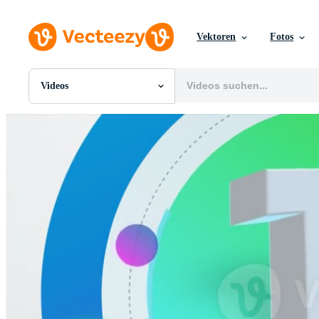
Vektoren
Fotos
Videos
Alle Bilder
Fotos
PNGs
PSDs
SVGs
Vorlagen
Vektoren
Videos
Motion Graphics
Redaktionelle Bilder
Redaktionelle Ereignisse