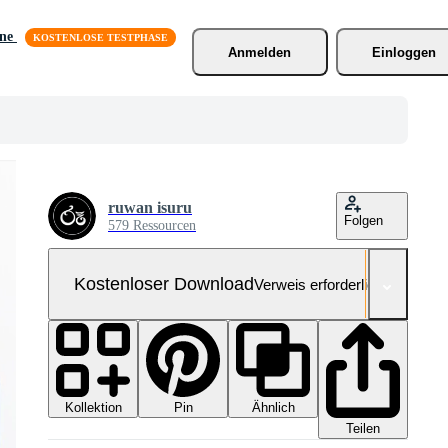
äne
Anmelden
Einloggen
ruwan isuru
Folgen
579 Ressourcen
Kostenloser Download
Verweis erforderlich
Kollektion
Ähnlich
Pin
Teilen