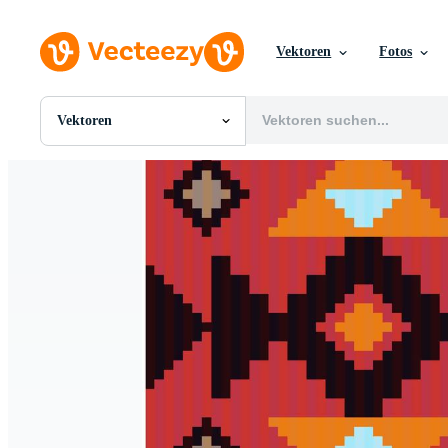
Vektoren
Fotos
Vektoren
Alle Bilder
Fotos
PNGs
PSDs
SVGs
Vorlagen
Vektoren
Videos
Motion Graphics
Redaktionelle Bilder
Redaktionelle Ereignisse