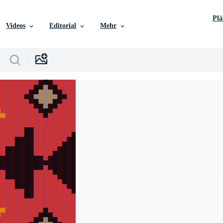
Pl
Videos
Editorial
Mehr