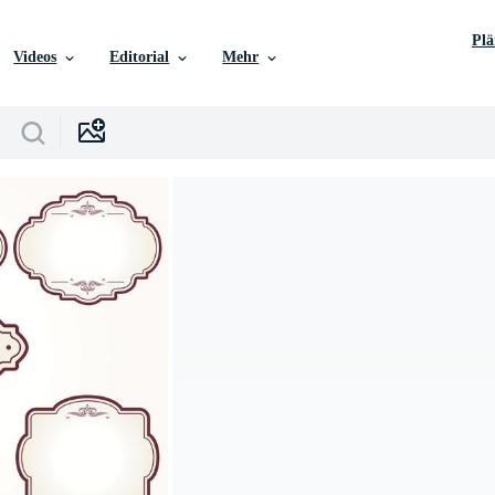
Pl
Videos
Editorial
Mehr