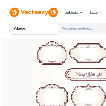
Vektoren
Fotos
Vektoren
Alle Bilder
Fotos
PNGs
PSDs
SVGs
Vorlagen
Vektoren
Videos
Motion Graphics
Redaktionelle Bilder
Redaktionelle Ereignisse