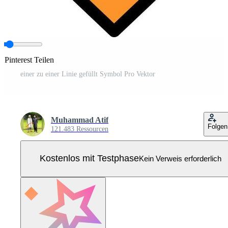
 Pinterest Teilen
einer zu einer Linie gefüllt Symbol Pro Vektor
Muhammad Atif
Folgen
121.483 Ressourcen
Kostenlos mit Testphase
Kein Verweis erforderlich