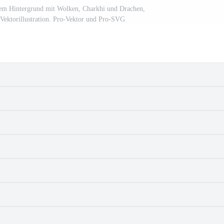
em Hintergrund mit Wolken, Charkhi und Drachen,
Vektorillustration. Pro-Vektor und Pro-SVG