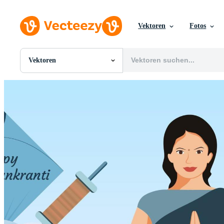
Vektoren
Fotos
Vektoren
Alle Bilder
Fotos
PNGs
PSDs
SVGs
Vorlagen
Vektoren
Videos
Motion Graphics
Redaktionelle Bilder
Redaktionelle Ereignisse