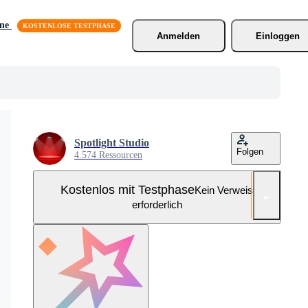
äne
Anmelden
Einloggen
Spotlight Studio
Folgen
4.574 Ressourcen
Kostenlos mit Testphase
Kein Verweis
erforderlich