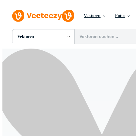
Vektoren
Fotos
Vektoren
Alle Bilder
Fotos
PNGs
PSDs
SVGs
Vorlagen
Vektoren
Videos
Motion Graphics
Redaktionelle Bilder
Redaktionelle Ereignisse