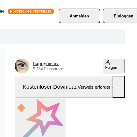
äne
Anmelden
Einloggen
happymeluv
Folgen
5.534 Ressourcen
Kostenloser Download
Verweis erforderlich