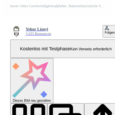
kursiv fettes Geschwindigkeitsalphabet. Raketenfuturistische Schriftart, minimalistische Schrift für modernes Sportlogo und Weltraumwissenschaftslogo. Schneller Aktionsstil Buchstabensatz, Vektortypografie-Design Pro Vektor
Yehor Lisnyi
Folgen
5.633 Ressourcen
Kostenlos mit Testphase
Kein Verweis erforderlich
Dieses Bild neu gestalten