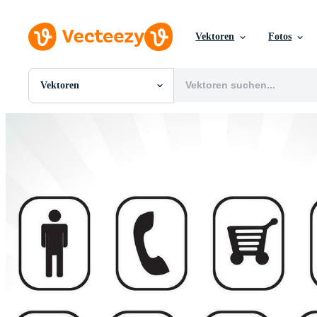
Vektoren
Fotos
Vektoren
Alle Bilder
Fotos
PNGs
PSDs
SVGs
Vorlagen
Vektoren
Videos
Motion Graphics
Redaktionelle Bilder
Redaktionelle Ereignisse