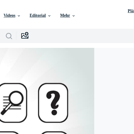
Pl
Videos
Editorial
Mehr