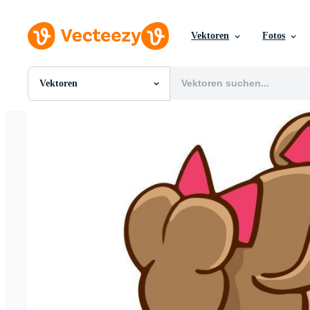
Vektoren
Fotos
Vektoren
Alle Bilder
Fotos
PNGs
PSDs
SVGs
Vorlagen
Vektoren
Videos
Motion Graphics
Redaktionelle Bilder
Redaktionelle Ereignisse