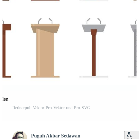
eilen
Rednerpult Vektor Pro-Vektor und Pro-SVG
Puguh Akbar Setiawan