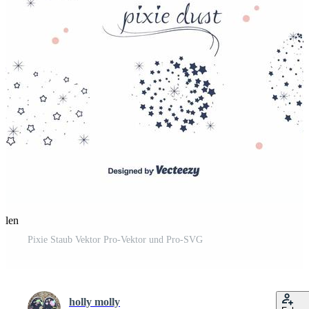
eilen
Pixie Staub Vektor Pro-Vektor und Pro-SVG
holly molly