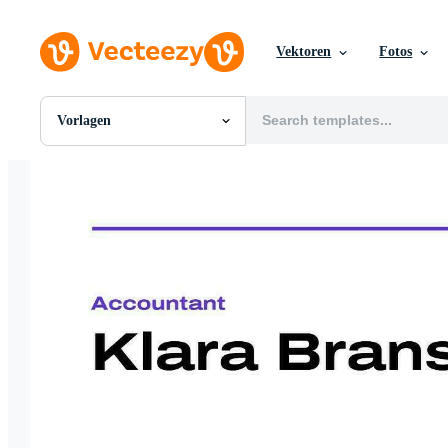
Vektoren
Fotos
Vorlagen
Alle Bilder
Fotos
PNGs
PSDs
SVGs
Vorlagen
Vektoren
Videos
Motion Graphics
Redaktionelle Bilder
Redaktionelle Ereignisse