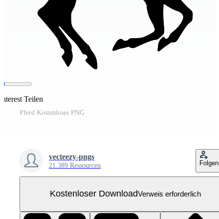
nterest Teilen
Pferd Kostenloses PNG
vecteezy-pngs
Folgen
21.389 Ressourcen
Kostenloser Download
Verweis erforderlich