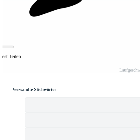
rest Teilen
Laufgeschw
Verwandte Stichwörter