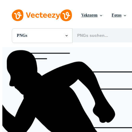
Vektoren
Fotos
PNGs
Alle Bilder
Fotos
PNGs
PSDs
SVGs
Vorlagen
Vektoren
Videos
Motion Graphics
Redaktionelle Bilder
Redaktionelle Ereignisse