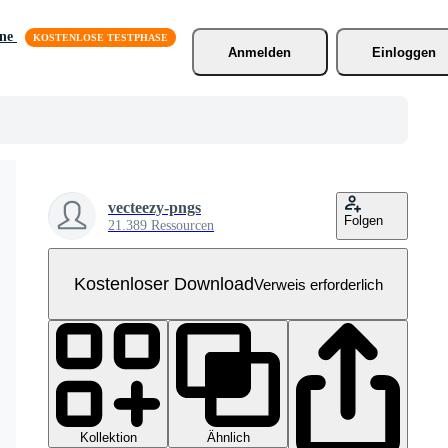
äne
Anmelden
Einloggen
vecteezy-pngs
Folgen
21.389 Ressourcen
Kostenloser Download
Verweis erforderlich
Kollektion
Ähnlich