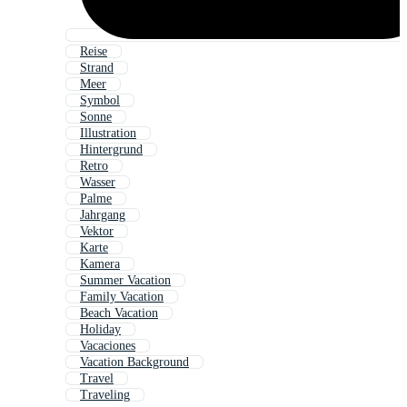
Reise
Strand
Meer
Symbol
Sonne
Illustration
Hintergrund
Retro
Wasser
Palme
Jahrgang
Vektor
Karte
Kamera
Summer Vacation
Family Vacation
Beach Vacation
Holiday
Vacaciones
Vacation Background
Travel
Traveling