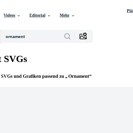
Pl
Videos
Editorial
Mehr
t SVGs
ie SVGs und Grafiken passend zu
Ornament