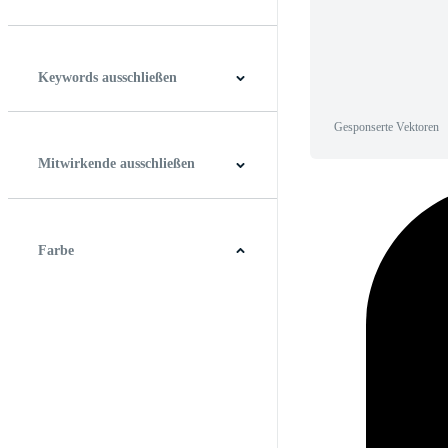
Horizontal
Vertikal
Quadrat
Panoramablick
Keywords ausschließen
Gesponserte Vektoren
Mitwirkende ausschließen
Farbe