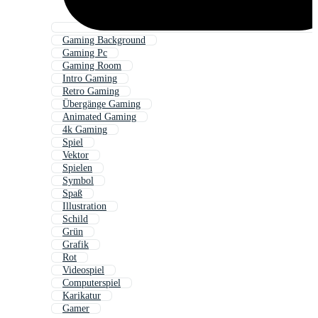
Gaming Background
Gaming Pc
Gaming Room
Intro Gaming
Retro Gaming
Übergänge Gaming
Animated Gaming
4k Gaming
Spiel
Vektor
Spielen
Symbol
Spaß
Illustration
Schild
Grün
Grafik
Rot
Videospiel
Computerspiel
Karikatur
Gamer