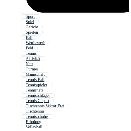
Sport
Spiel
Gericht
Spielen
Ball
Wettbewerb
Feld
Tennis
Aktivität
Netz
Turnier
Mannschaft
Tennis Ball
Tennisspieler
Tennisnetz
Tennisschläger
Tennis Clipart
Tischtennis Vektor Frei
Tischtennis
Tennisschuhe
Erholung
Volleyball