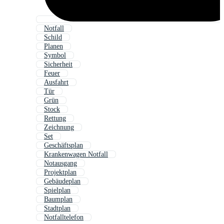
Notfall
Schild
Planen
Symbol
Sicherheit
Feuer
Ausfahrt
Tür
Grün
Stock
Rettung
Zeichnung
Set
Geschäftsplan
Krankenwagen Notfall
Notausgang
Projektplan
Gebäudeplan
Spielplan
Baumplan
Stadtplan
Notfalltelefon