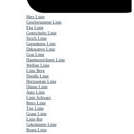
Herz Linie
Geschwungene Linie
Ekg Linie
Gestrichelte Linie
Strich Linie
Gepunktete Linie
Dekorative Linie
Gras Linie
Handgezeichnete Linie
Wellige Linie
Linie Berg
Doodle Linie
Horizontale Linie
Dünne Linie
Auto Linie
Linie Schwarz
Retro Linie
Tier Linie
Graue Linie
Linie Rot
Gekrümmte Linie
Rosen Linie