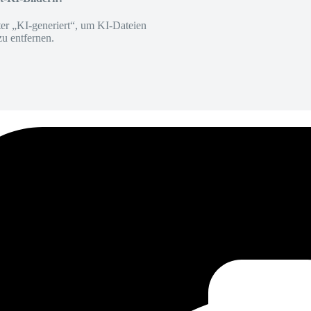
er „KI-generiert“, um KI-Dateien
zu entfernen.