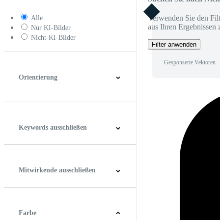
Verwenden Sie den Filt
Alle
aus Ihren Ergebnissen 
Nur KI-Bilder
Nicht-KI-Bilder
Filter anwenden
Gesponserte Vektoren
Orientierung
Horizontal
Vertikal
Quadrat
Panoramablick
Keywords ausschließen
Mitwirkende ausschließen
Farbe