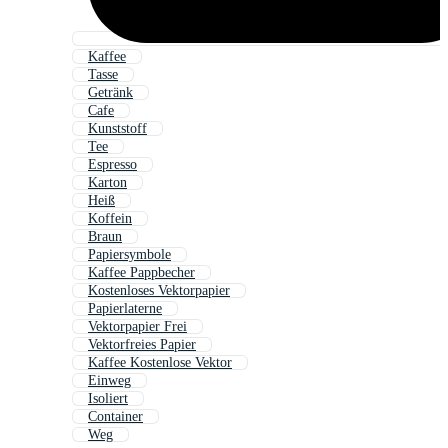
Kaffee
Tasse
Getränk
Cafe
Kunststoff
Tee
Espresso
Karton
Heiß
Koffein
Braun
Papiersymbole
Kaffee Pappbecher
Kostenloses Vektorpapier
Papierlaterne
Vektorpapier Frei
Vektorfreies Papier
Kaffee Kostenlose Vektor
Einweg
Isoliert
Container
Weg